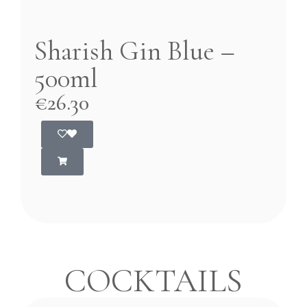
Sharish Gin Blue –
500ml
€
26.30
COCKTAILS