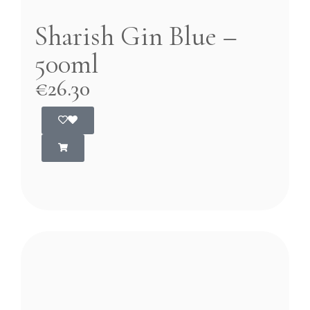
Sharish Gin Blue –
500ml
€
26.30