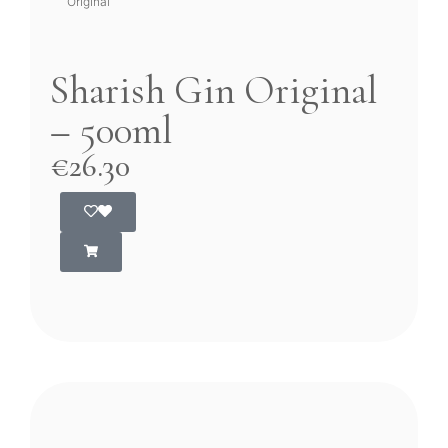
Original
Sharish Gin Original
– 500ml
€
26.30