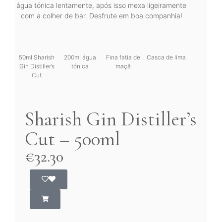
água tónica lentamente, após isso mexa ligeiramente
com a colher de bar. Desfrute em boa companhia!
50ml Sharish
200ml água
Fina fatia de
Casca de lima
Gin Distiller’s
tónica
maçã
Cut
Sharish Gin Distiller’s
Cut – 500ml
€
32.30