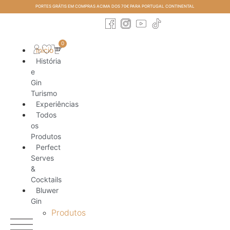
PORTES GRÁTIS EM COMPRAS ACIMA DOS 70€ PARA PORTUGAL CONTINENTAL
0
Inicio
História
e
Gin
Turismo
Experiências
Todos
os
Produtos
Perfect
Serves
&
Cocktails
Bluwer
Gin
Produtos