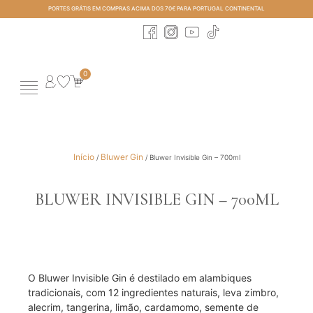
PORTES GRÁTIS EM COMPRAS ACIMA DOS 70€ PARA PORTUGAL CONTINENTAL
0
História e Gin Turismo
Todos os Produtos
Perfect Serves & Cocktails
Início
Bluwer Gin
/
/ Bluwer Invisible Gin – 700ml
BLUWER INVISIBLE GIN – 700ML
O Bluwer Invisible Gin é destilado em alambiques
tradicionais, com 12 ingredientes naturais, leva zimbro,
alecrim, tangerina, limão, cardamomo, semente de