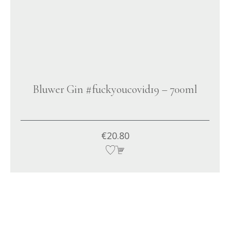
Bluwer Gin #fuckyoucovid19 – 700ml
€
20.80