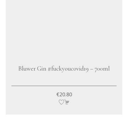
Bluwer Gin #fuckyoucovid19 – 700ml
€
20.80