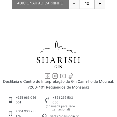
-
+
ADICIONAR AO CARRINHO
Destilaria e Centro de Interpretação do Gin Caminho do Moureal,
7200-401 Reguengos de Monsaraz
+351 966 056
+351 266 503
051
066
(chamada para rede
fixa nacional)
+351 963 233
174
geral@sharishgin.pt