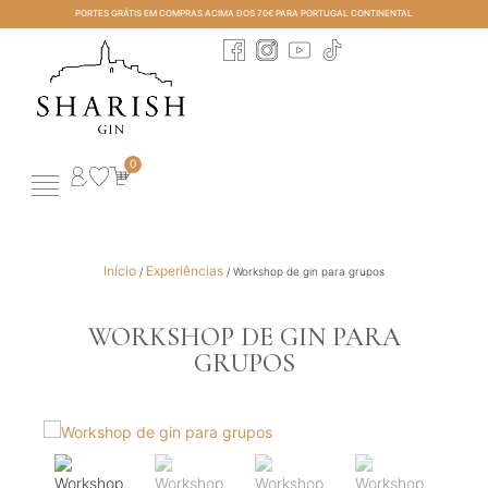
PORTES GRÁTIS EM COMPRAS ACIMA DOS 70€ PARA PORTUGAL CONTINENTAL
0
História e Gin Turismo
Todos os Produtos
Perfect Serves & Cocktails
Início
Experiências
/
/ Workshop de gin para grupos
WORKSHOP DE GIN PARA
GRUPOS