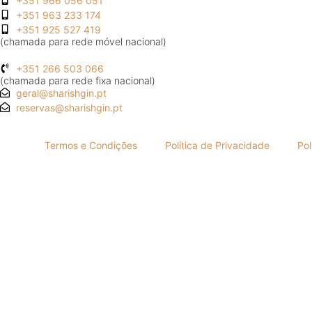
+351 966 056 051
+351 963 233 174
+351 925 527 419
(chamada para rede móvel nacional)
+351 266 503 066
(chamada para rede fixa nacional)
geral@sharishgin.pt
reservas@sharishgin.pt
Termos e Condições
Política de Privacidade
Pol