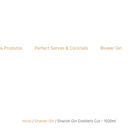
os Produtos
Perfect Serves & Cocktails
Bluwer Gin
Início
/
Sharish Gin
/ Sharish Gin Distiller’s Cut – 1500ml