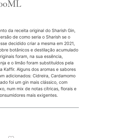
500ML
to da receita original do Sharish Gin,
versão de como seria o Sharish se o
esse decidido criar a mesma em 2021,
bre botânicos e destilação acumulado
iginais foram, na sua essência,
nja e o limão foram substituídos pela
a Kaffir. Alguns dos aromas e sabores
ram adicionados: Cidreira, Cardamomo
ltado foi um gin mais clássico, com
, num mix de notas cítricas, florais e
consumidores mais exigentes.