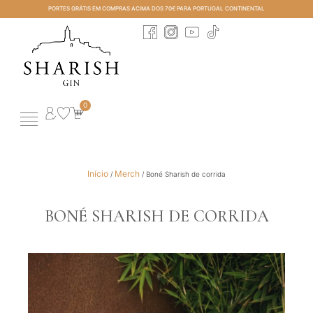
PORTES GRÁTIS EM COMPRAS ACIMA DOS 70€ PARA PORTUGAL CONTINENTAL
0
História e Gin Turismo
Todos os Produtos
Perfect Serves & Cocktails
Início
Merch
/
/ Boné Sharish de corrida
BONÉ SHARISH DE CORRIDA