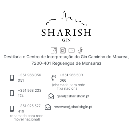
Destilaria e Centro de Interpretação do Gin Caminho do Moureal,
7200-401 Reguengos de Monsaraz
+351 966 056
+351 266 503
051
066
(chamada para rede
fixa nacional)
+351 963 233
174
geral@sharishgin.pt
+351 925 527
reservas@sharishgin.pt
419
(chamada para rede
móvel nacional)