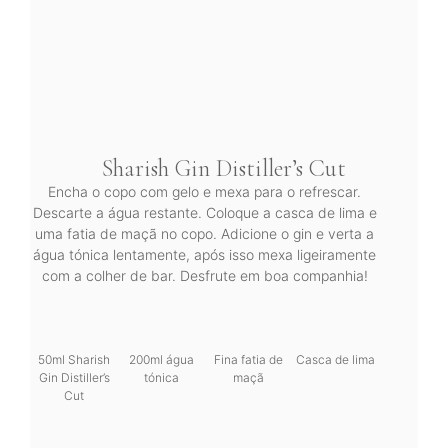
Sharish Gin Distiller’s Cut
Encha o copo com gelo e mexa para o refrescar.
Descarte a água restante. Coloque a casca de lima e
uma fatia de maçã no copo. Adicione o gin e verta a
água tónica lentamente, após isso mexa ligeiramente
com a colher de bar. Desfrute em boa companhia!
50ml Sharish
200ml água
Fina fatia de
Casca de lima
Gin Distiller’s
tónica
maçã
Cut